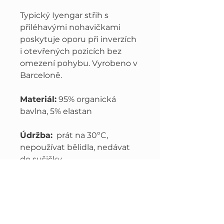
Typický Iyengar střih s
přiléhavými nohavičkami
poskytuje oporu při inverzích
i otevřených pozicích bez
omezení pohybu. Vyrobeno v
Barceloně.
Materiál:
95% organická
bavlna, 5% elastan
Údržba:
prát na 30ºC,
nepoužívat bělidla, nedávat
do sušičky
Věřím, že změnit se je klíčem