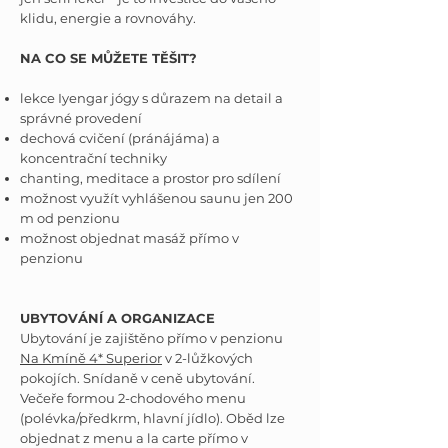
klidu, energie a rovnováhy.
NA CO SE MŮŽETE TĚŠIT?
lekce Iyengar jógy s důrazem na detail a
správné provedení
dechová cvičení (pránájáma) a
koncentrační techniky
chanting, meditace a prostor pro sdílení
možnost využít vyhlášenou saunu jen 200
m od penzionu
možnost objednat masáž přímo v
penzionu
UBYTOVÁNÍ A ORGANIZACE
Ubytování je zajištěno přímo v penzionu
Na Kmíně 4* Superior
v 2-lůžkových
pokojích. Snídaně v ceně ubytování.
Večeře formou 2-chodového menu
(polévka/předkrm, hlavní jídlo). Oběd lze
objednat z menu a la carte přímo v