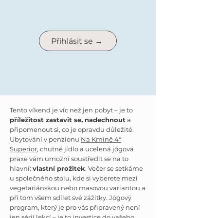
Přihlásit se →
Tento víkend je víc než jen pobyt – je to
příležitost zastavit se, nadechnout
a
připomenout si, co je opravdu důležité.
Ubytování v penzionu
Na Kmíně 4*
Superior
, chutné jídlo a ucelená jógová
praxe vám umožní soustředit se na to
hlavní:
vlastní prožitek
. Večer se setkáme
u společného stolu, kde si vyberete mezi
vegetariánskou nebo masovou variantou a
při tom všem sdílet své zážitky. Jógový
program, který je pro vás připravený není
jen sérií lekcí – je to investice do vašeho