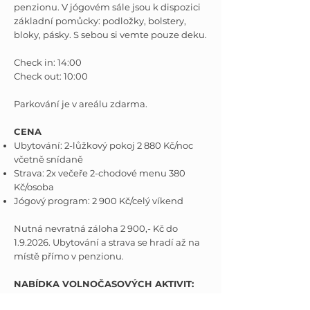
penzionu. V jógovém sále jsou k dispozici
základní pomůcky: podložky, bolstery,
bloky, pásky. S sebou si vemte pouze deku.
Check in: 14:00
Check out: 10:00
Parkování je v areálu zdarma.
CENA
Ubytování: 2-lůžkový pokoj 2 880 Kč/noc
včetně snídaně
Strava: 2x večeře 2-chodové menu 380
Kč/osoba
Jógový program: 2 900 Kč/celý víkend
Nutná nevratná záloha 2 900,- Kč do
1.9.2026. Ubytování a strava se hradí až na
místě přímo v penzionu.
NABÍDKA VOLNOČASOVÝCH AKTIVIT:
masáže
- Penzion disponuje 2 místnostmi