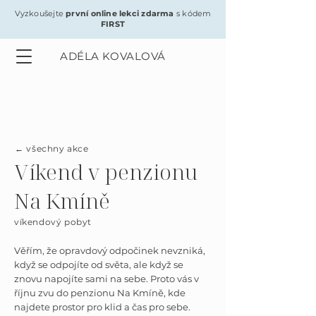
Vyzkoušejte
první online lekci zdarma
s kódem
FIRST
ADÉLA KOVALOVÁ
← všechny akce
Víkend
v penzionu
Na Kmíně
víkendový pobyt
Věřím, že opravdový odpočinek nevzniká,
když se odpojíte od světa, ale když se
znovu napojíte sami na sebe. Proto vás v
říjnu zvu do penzionu Na Kmíně, kde
najdete prostor pro klid a čas pro sebe.