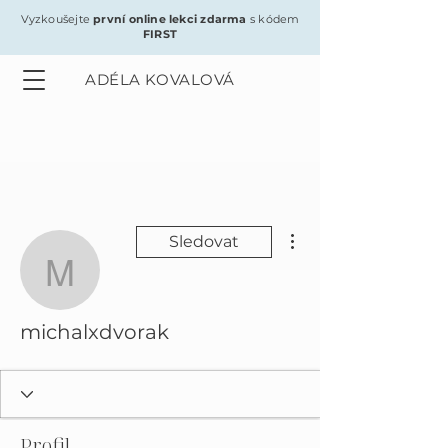
Vyzkoušejte
první online lekci zdarma
s kódem
FIRST
ADÉLA KOVALOVÁ
Další akce
Sledovat
michalxdvorak
michalxdvorak
Profil