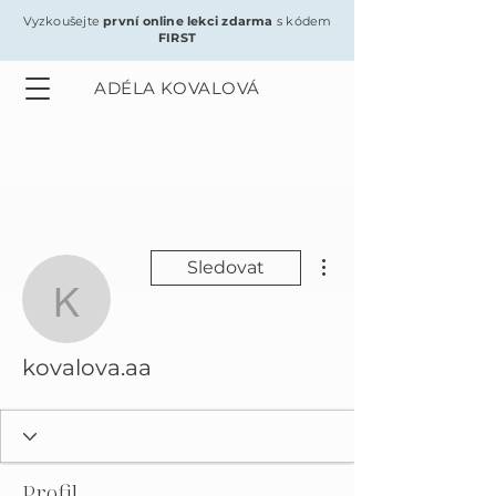
Vyzkoušejte
první online lekci zdarma
s kódem
FIRST
ADÉLA KOVALOVÁ
Další akce
Sledovat
kovalova.aa
kovalova.aa
Profil