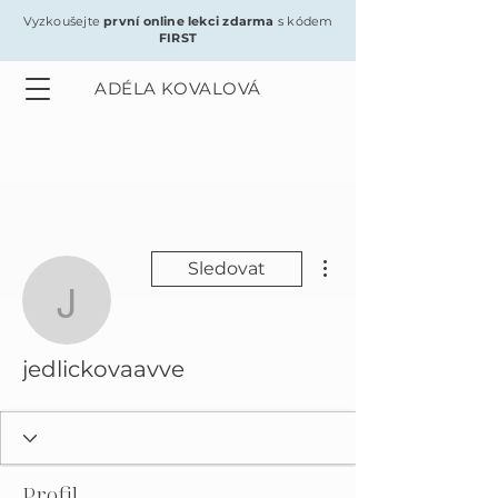
Vyzkoušejte
první online lekci zdarma
s kódem
FIRST
ADÉLA KOVALOVÁ
Další akce
Sledovat
jedlickovaavve
jedlickovaavve
Profil